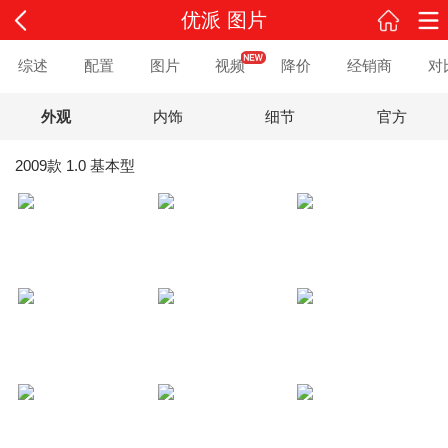
优派 图片
综述
配置
图片
视频
降价
经销商
对
外观
内饰
细节
官方
2009款 1.0 基本型