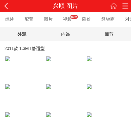
兴顺 图片
综述
配置
图片
视频
降价
经销商
对
外观
内饰
细节
2011款 1.3MT舒适型