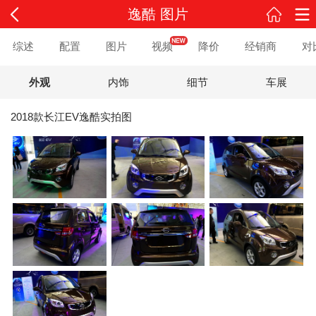
逸酷 图片
综述
配置
图片
视频
降价
经销商
对
外观
内饰
细节
车展
2018款长江EV逸酷实拍图