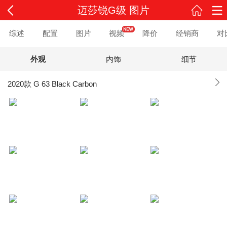
迈莎锐G级 图片
综述
配置
图片
视频
降价
经销商
对
外观
内饰
细节
2020款 G 63 Black Carbon