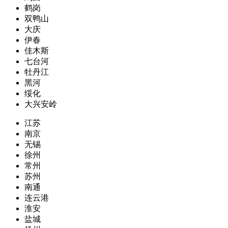
鹤岗
双鸭山
大庆
伊春
佳木斯
七台河
牡丹江
黑河
绥化
大兴安岭
江苏
南京
无锡
徐州
常州
苏州
南通
连云港
淮安
盐城