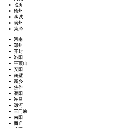
临沂
德州
聊城
滨州
菏泽
河南
郑州
开封
洛阳
平顶山
安阳
鹤壁
新乡
焦作
濮阳
许昌
漯河
三门峡
南阳
商丘