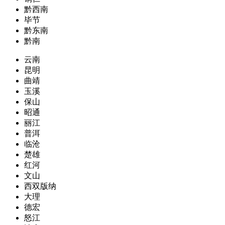
黔西南
毕节
黔东南
黔南
云南
昆明
曲靖
玉溪
保山
昭通
丽江
普洱
临沧
楚雄
红河
文山
西双版纳
大理
德宏
怒江