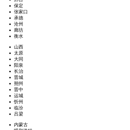
保定
张家口
承德
沧州
廊坊
衡水
山西
太原
大同
阳泉
长治
晋城
朔州
晋中
运城
忻州
临汾
吕梁
内蒙古