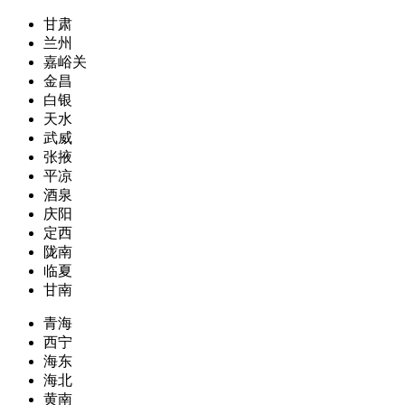
甘肃
兰州
嘉峪关
金昌
白银
天水
武威
张掖
平凉
酒泉
庆阳
定西
陇南
临夏
甘南
青海
西宁
海东
海北
黄南