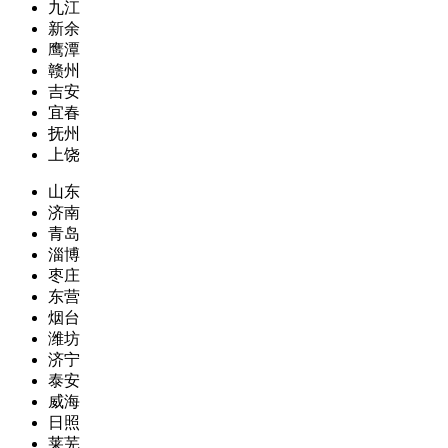
九江
新余
鹰潭
赣州
吉安
宜春
抚州
上饶
山东
济南
青岛
淄博
枣庄
东营
烟台
潍坊
济宁
泰安
威海
日照
莱芜