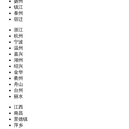
扬州
镇江
泰州
宿迁
浙江
杭州
宁波
温州
嘉兴
湖州
绍兴
金华
衢州
舟山
台州
丽水
江西
南昌
景德镇
萍乡