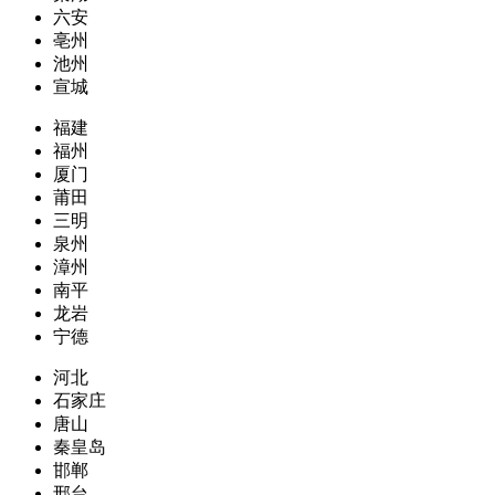
六安
亳州
池州
宣城
福建
福州
厦门
莆田
三明
泉州
漳州
南平
龙岩
宁德
河北
石家庄
唐山
秦皇岛
邯郸
邢台