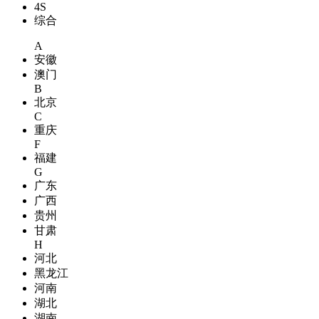
4S
综合
A
安徽
澳门
B
北京
C
重庆
F
福建
G
广东
广西
贵州
甘肃
H
河北
黑龙江
河南
湖北
湖南