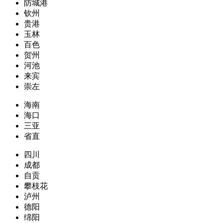
防城港
钦州
贵港
玉林
百色
贺州
河池
来宾
崇左
海南
海口
三亚
省直
四川
成都
自贡
攀枝花
泸州
德阳
绵阳