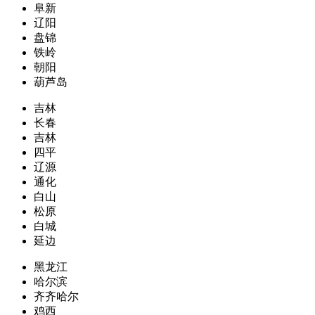
阜新
辽阳
盘锦
铁岭
朝阳
葫芦岛
吉林
长春
吉林
四平
辽源
通化
白山
松原
白城
延边
黑龙江
哈尔滨
齐齐哈尔
鸡西