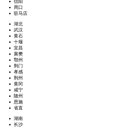
信阳
周口
驻马店
湖北
武汉
黄石
十堰
宜昌
襄樊
鄂州
荆门
孝感
荆州
黄冈
咸宁
随州
恩施
省直
湖南
长沙