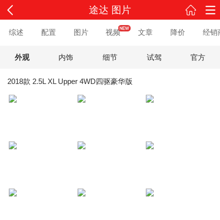
途达 图片
综述
配置
图片
视频
文章
降价
经销
外观
内饰
细节
试驾
官方
2018款 2.5L XL Upper 4WD四驱豪华版