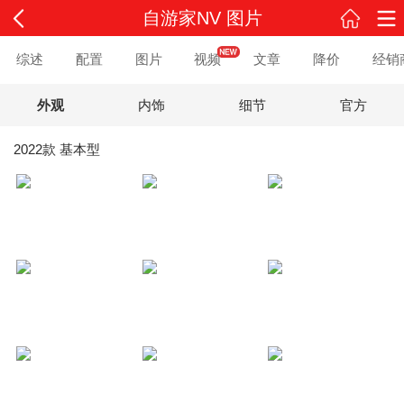
自游家NV 图片
综述
配置
图片
视频
文章
降价
经销
外观
内饰
细节
官方
2022款 基本型