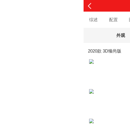
综述
配置
外观
2020款 3D臻尚版