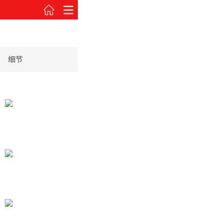
细节
2020款 3D臻尚版