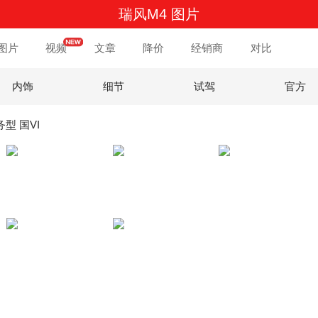
瑞风M4 图片
图片
视频
文章
降价
经销商
对比
内饰
细节
试驾
官方
务型 国VI