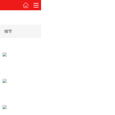
细节
瑞麒G2两厢