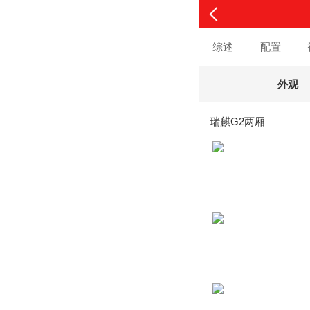
综述
配置
外观
瑞麒G2两厢