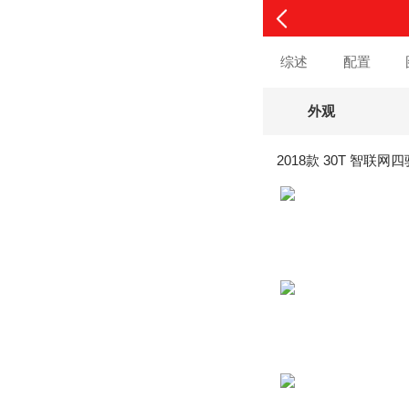
综述
配置
外观
2018款 30T 智联网