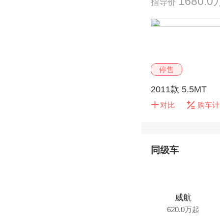
1680.
指导价
停售
2011款 5.5MT
对比
购车计
同级车
威航
620.0万起