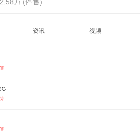
22.58万
(停售)
资讯
视频
G
算
SG
算
G
算