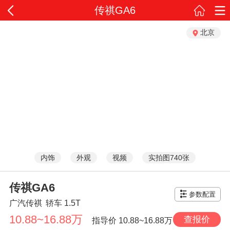
传祺GA6
北京
内饰
外观
视频
实拍图740张
传祺GA6
参数配置
广汽传祺
轿车
1.5T
10.88~16.88万
查报价
指导价
10.88~16.88万