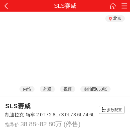
SLS赛威
北京
内饰
外观
视频
实拍图653张
SLS赛威
参数配置
凯迪拉克
轿车
2.0T
/
2.8L
/
3.0L
/
3.6L
/
4.6L
38.88~82.80万
(停售)
指导价