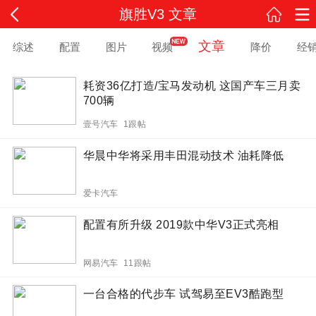
旗胜V3 文章
文章
综述
配置
图片
视频
降价
经
耗资36亿打造/宝马发动机 这国产车三月卖
700辆
壹号汽车 1跟帖
华晨中华将采用丰田混动技术 油耗降低
爱卡汽车
配置有所升级 2019款中华V3正式亮相
网易汽车 11跟帖
一台合格的代步车 试驾易至EV3酷跑型