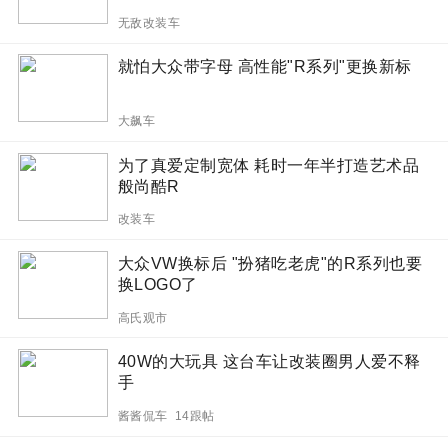
无敌改装车
就怕大众带字母 高性能"R系列"更换新标
大飙车
为了真爱定制宽体 耗时一年半打造艺术品
般尚酷R
改装车
大众VW换标后 "扮猪吃老虎"的R系列也要
换LOGO了
高氏观市
40W的大玩具 这台车让改装圈男人爱不释
手
酱酱侃车 14跟帖