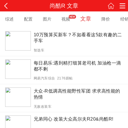
尚酷R 文章
文章
综述
配置
图片
视频
降价
经
10万预算买新车？不如看看这5款有趣的二
手车
智选车
每日易乐:遇到精打细算老司机 加油枪一滴
都不剩
网易汽车综合 2176跟帖
大众-R低调高性能野性军团 求求高性能的
热情
无敌改装车
兄弟同心 改装大众高尔夫R20&尚酷R!