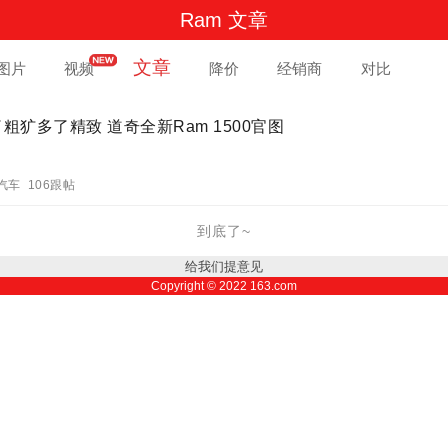
Ram 文章
文章
图片
视频
降价
经销商
对比
粗犷多了精致 道奇全新Ram 1500官图
汽车 106跟帖
到底了~
给我们提意见
Copyright ©
2022
163.com