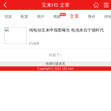
宝来HS 文章
文章
综述
配置
图片
视频
降价
经
纯电动宝来申报图曝光 电池来自宁德时代
EV视界
到底了~
给我们提意见
Copyright ©
2022
163.com