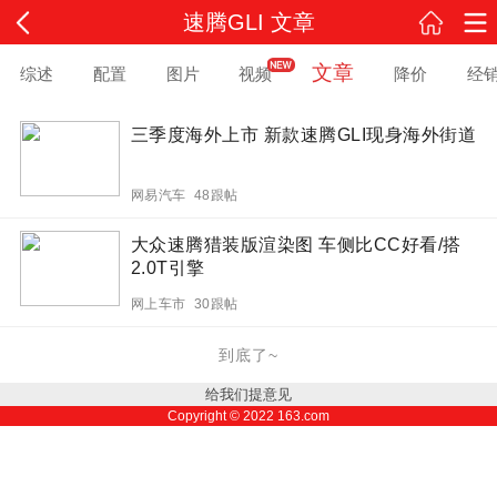
速腾GLI 文章
文章
综述
配置
图片
视频
降价
经
三季度海外上市 新款速腾GLI现身海外街道
网易汽车 48跟帖
大众速腾猎装版渲染图 车侧比CC好看/搭
2.0T引擎
网上车市 30跟帖
到底了~
给我们提意见
Copyright ©
2022
163.com