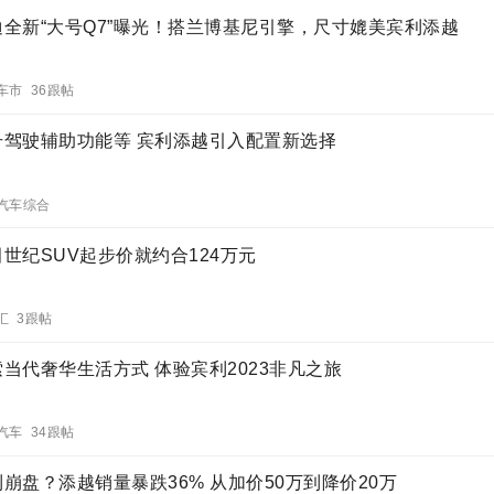
迪全新“大号Q7”曝光！搭兰博基尼引擎，尺寸媲美宾利添越
车市 36跟帖
升驾驶辅助功能等 宾利添越引入配置新选择
汽车综合
世纪SUV起步价就约合124万元
汇 3跟帖
索当代奢华生活方式 体验宾利2023非凡之旅
汽车 34跟帖
崩盘？添越销量暴跌36% 从加价50万到降价20万