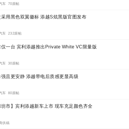
汽车 70跟帖
次采用黑色双翼徽标 添越S炫黑版官图发布
汽车 232跟帖
仅一台 宾利添越推出Private White VC限量版
汽车 30跟帖
力强且更安静 添越带电后质感更显高级
汽车 80跟帖
廊坊市】宾利添越新车上市 现车充足颜色齐全
商供稿