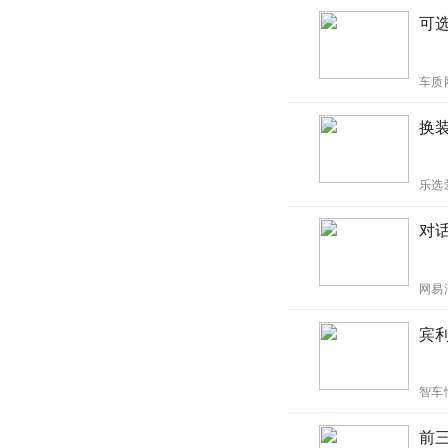
可选
车质
换装
乐选
对
网易
宾利
智车
前