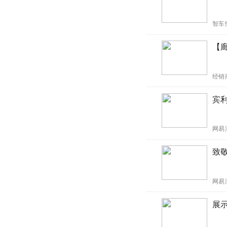
智车
【
经销
宾
网易
致敬
网易
展示