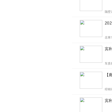
隔壁
20
念寒
宾利
车质
【
经销
宾