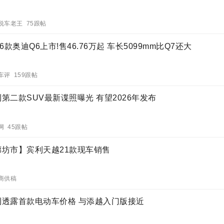
说车老王 75跟帖
26款奥迪Q6上市!售46.76万起 车长5099mm比Q7还大
车评 159跟帖
第二款SUV最新谍照曝光 有望2026年发布
网 45跟帖
廊坊市】宾利天越21款现车销售
商供稿
利透露首款电动车价格 与添越入门版接近