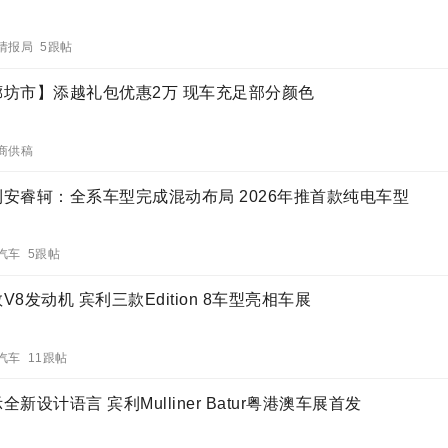
情报局 5跟帖
廊坊市】添越礼包优惠2万 现车充足部分颜色
商供稿
利安睿轲：全系车型完成混动布局 2026年推首款纯电车型
汽车 5跟帖
V8发动机 宾利三款Edition 8车型亮相车展
汽车 11跟帖
全新设计语言 宾利Mulliner Batur粤港澳车展首发