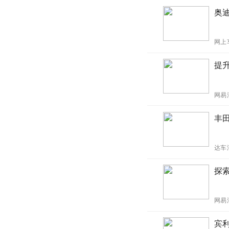
奥
网上
提
网易
丰田
达车
探
网易
宾利