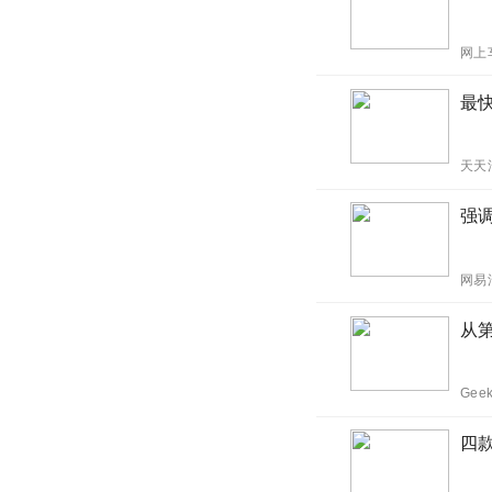
网上
最
天天
强
网易
从
Gee
四