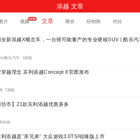
添越 文章
文章
图片
视频
降价
经销商
对比
利全新添越X概念车，一台很可能量产的专业硬核SUV | 酷乐汽
uto酷乐汽车 1跟帖
穿越理念 宾利添越Concept X官图发布
网 7跟帖
廊坊市】21款宾利添越优惠多多
商供稿
利添越是"亲兄弟" 大众途锐3.0TSI锐臻版上市