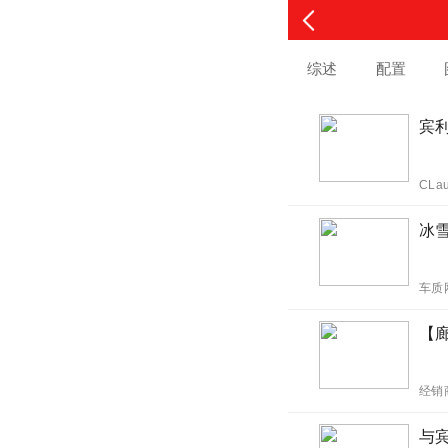
综述
配置
宾
CLa
冰雪
车质
【
经销
与宾