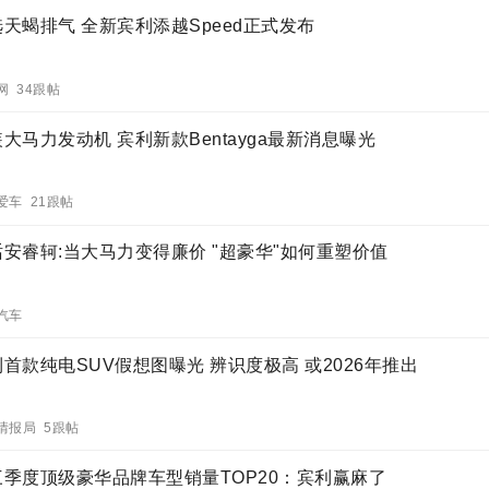
天蝎排气 全新宾利添越Speed正式发布
网 34跟帖
大马力发动机 宾利新款Bentayga最新消息曝光
爱车 21跟帖
话安睿轲:当大马力变得廉价 "超豪华"如何重塑价值
汽车
首款纯电SUV假想图曝光 辨识度极高 或2026年推出
情报局 5跟帖
三季度顶级豪华品牌车型销量TOP20：宾利赢麻了