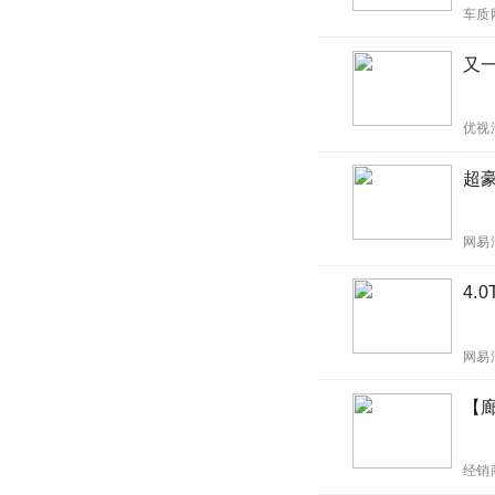
车质
又
优视
超
网易
4.
网易
【
经销