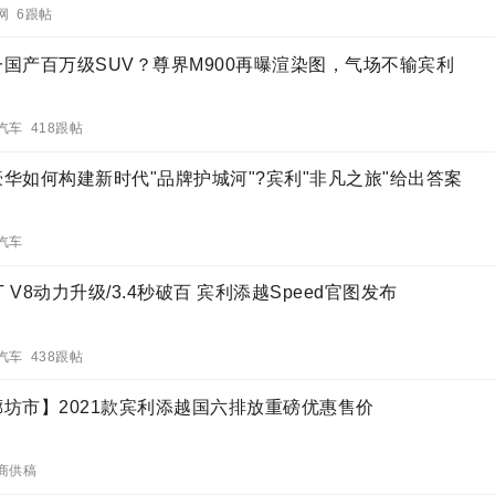
网 6跟帖
一国产百万级SUV？尊界M900再曝渲染图，气场不输宾利
汽车 418跟帖
豪华如何构建新时代"品牌护城河"?宾利"非凡之旅"给出答案
汽车
0T V8动力升级/3.4秒破百 宾利添越Speed官图发布
汽车 438跟帖
廊坊市】2021款宾利添越国六排放重磅优惠售价
商供稿