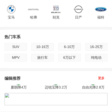
F
宝马
哈弗
别克
日产
福特
G
H
热门车系
现代
雪佛兰
雷克萨斯
吉利
标致
I
SUV
10-16万
6-10万
16-25万
广汽传祺
路虎
起亚
雪铁龙
沃尔沃
J
MPV
旅行车
6万以下
纯电动
K
jeep
长安
保时捷
宝骏
斯柯达
编辑推荐
更多
L
夏朗降4万
迈锐宝降3.2万
自由光降2.8万
M
英菲尼迪
奇瑞
凯迪拉克
三菱
东风
N