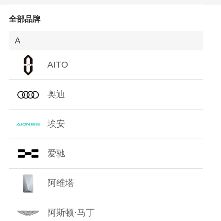
O
全部品牌
P
A
Q
AITO
R
奥迪
S
埃安
T
爱驰
W
阿维塔
X
Y
阿斯顿·马丁