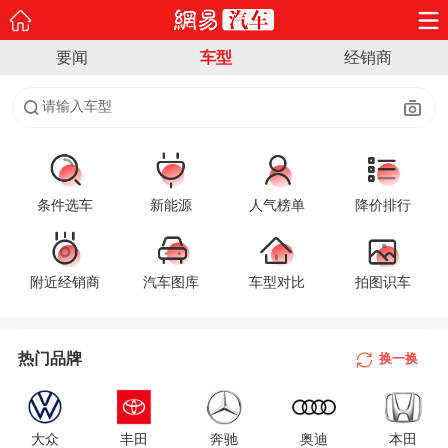
要闻
车型
经销商
请输入车型
条件选车
新能源
人气榜单
降价排行
附近经销商
汽车图库
车型对比
拍图识车
A
B
热门品牌
换一换
C
D
大众
丰田
奔驰
奥迪
本田