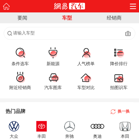
要闻
车型
经销商
请输入车型
条件选车
新能源
人气榜单
降价排行
附近经销商
汽车图库
车型对比
拍图识车
A
B
热门品牌
换一换
C
D
大众
丰田
奔驰
奥迪
本田