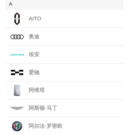
A
O
AITO
P
奥迪
Q
R
埃安
S
爱驰
T
阿维塔
W
阿斯顿·马丁
X
阿尔法·罗密欧
Y