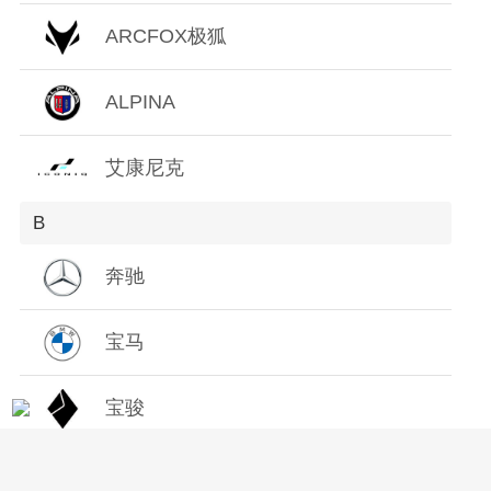
Z
ARCFOX极狐
ALPINA
艾康尼克
B
奔驰
宝马
宝骏
保时捷