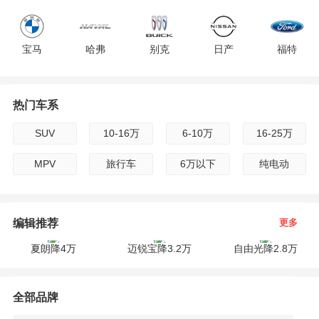
F
宝马
哈弗
别克
日产
福特
G
H
热门车系
现代
雪佛兰
雷克萨斯
吉利
标致
I
SUV
10-16万
6-10万
16-25万
广汽传祺
路虎
起亚
雪铁龙
沃尔沃
J
MPV
旅行车
6万以下
纯电动
K
jeep
长安
保时捷
宝骏
斯柯达
编辑推荐
更多
L
夏朗降4万
迈锐宝降3.2万
自由光降2.8万
M
英菲尼迪
奇瑞
凯迪拉克
三菱
东风
全部品牌
N