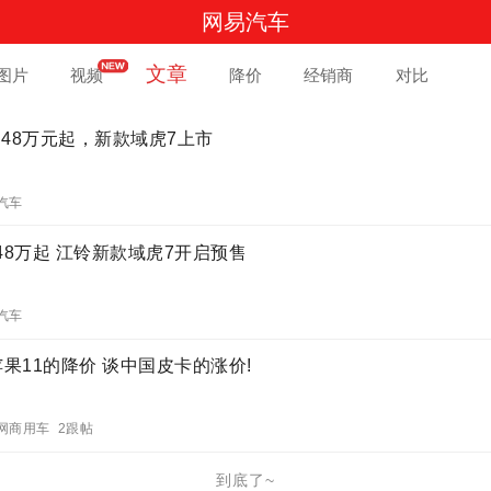
网易汽车
文章
图片
视频
降价
经销商
对比
.48万元起，新款域虎7上市
汽车
.48万起 江铃新款域虎7开启预售
汽车
果11的降价 谈中国皮卡的涨价!
网商用车 2跟帖
到底了~