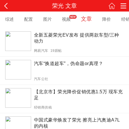
荣光 文章
文章
综述
配置
图片
视频
降价
经
全新五菱荣光EV发布 提供两款车型/三种
动力
网易汽车 19跟帖
汽车“换道超车”，伪命题or真理？
汽车公社
【北京市】荣光降价促销优惠1.5万 现车充
足
经销商供稿
中国式豪华焕发了荣光 擦亮上汽奥迪A7L
的内核