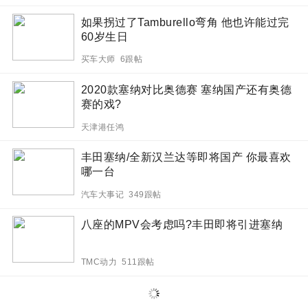
如果拐过了Tamburello弯角 他也许能过完
60岁生日
买车大师 6跟帖
2020款塞纳对比奥德赛 塞纳国产还有奥德
赛的戏?
天津港任鸿
丰田塞纳/全新汉兰达等即将国产 你最喜欢
哪一台
汽车大事记 349跟帖
八座的MPV会考虑吗?丰田即将引进塞纳
TMC动力 511跟帖