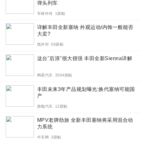
弹头列车
车林外传 1跟帖
详解丰田全新塞纳 外观运动/内饰一般能否
大卖?
线外邦 56跟帖
这台"后浪"很大很强 丰田全新Sienna详解
网易汽车 3564跟帖
丰田未来3年产品规划曝光:换代塞纳可能国
产
路咖汽车 12跟帖
MPV老牌劲旅 全新丰田塞纳将采用混合动
力系统
牛车网 3跟帖