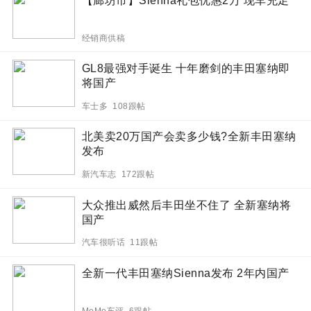
【廊坊市】Sienna礼包优惠2万 现车充足
经销商供稿
GL8最强对手诞生 十年磨剑的丰田塞纳即
将国产
车士多 108跟帖
北美卖20万国产会卖多少钱?全新丰田塞纳
发布
新汽车志 172跟帖
大众推出威然后丰田坐不住了 全新塞纳将
国产
汽车很听话 11跟帖
全新一代丰田塞纳Sienna发布 2年内国产
MoMo车评 6跟帖