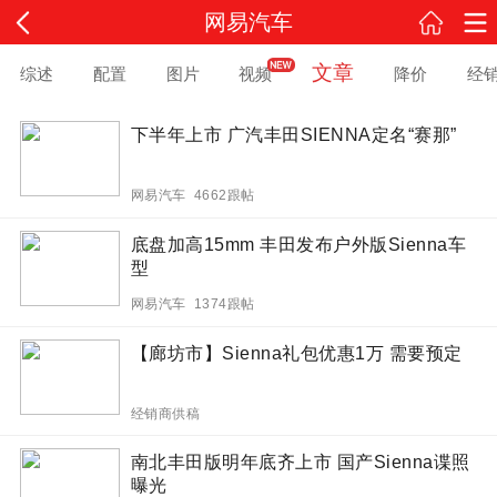
网易汽车
文章
综述
配置
图片
视频
降价
经
下半年上市 广汽丰田SIENNA定名“赛那”
网易汽车 4662跟帖
底盘加高15mm 丰田发布户外版Sienna车
型
网易汽车 1374跟帖
【廊坊市】Sienna礼包优惠1万 需要预定
经销商供稿
南北丰田版明年底齐上市 国产Sienna谍照
曝光