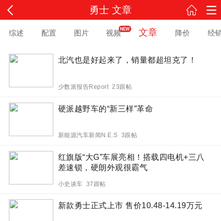
勇士 文章
文章
综述
配置
图片
视频
降价
经
北汽也是好起来了，销量都超坦克了！
少数派报告Report 23跟帖
硬派越野车的“新三样”革命
新能源汽车新闻N.E.S 3跟帖
红旗版“大G”车展亮相！搭载四电机+三八
差速锁，硬朗外观很霸气
小史谈车 37跟帖
新款勇士正式上市 售价10.48-14.19万元