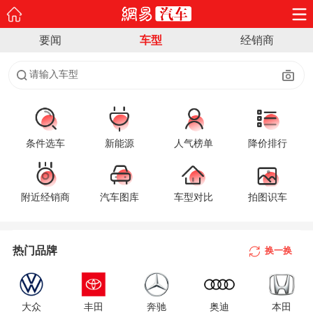
要闻
车型
经销商
请输入车型
条件选车
新能源
人气榜单
降价排行
附近经销商
汽车图库
车型对比
拍图识车
A
B
热门品牌
换一换
C
D
大众
丰田
奔驰
奥迪
本田