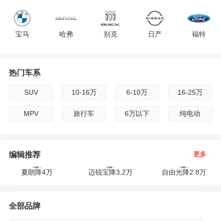
F
宝马
哈弗
别克
日产
福特
G
H
热门车系
现代
雪佛兰
雷克萨斯
吉利
标致
I
SUV
10-16万
6-10万
16-25万
广汽传祺
路虎
起亚
雪铁龙
沃尔沃
J
MPV
旅行车
6万以下
纯电动
K
jeep
长安
保时捷
宝骏
斯柯达
编辑推荐
更多
L
夏朗降4万
迈锐宝降3.2万
自由光降2.8万
M
英菲尼迪
奇瑞
凯迪拉克
三菱
东风
全部品牌
N