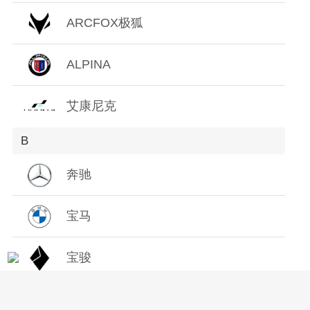
Z
ARCFOX极狐
ALPINA
艾康尼克
B
奔驰
宝马
宝骏
保时捷