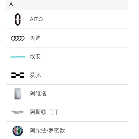
A
O
AITO
P
奥迪
Q
R
埃安
S
爱驰
T
阿维塔
W
阿斯顿·马丁
X
阿尔法·罗密欧
Y