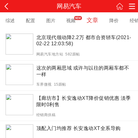
网易汽车
文章
综述
配置
图片
视频
降价
经
北京现代领动降2.2万 都市合资轿车(2021-
02-22 12:03:58)
网易汽车地方站 582跟帖
这次的两厢思域 或许与以往的两厢车都不
一样
车界微视 15跟帖
【廊坊市】长安逸动XT降价促销优惠 淡季
限时0利售
经销商供稿
顶配入门均推荐 长安逸动XT全系导购