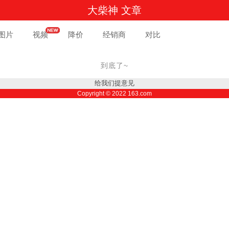
大柴神 文章
图片
视频
降价
经销商
对比
到底了~
给我们提意见
Copyright ©
2022
163.com