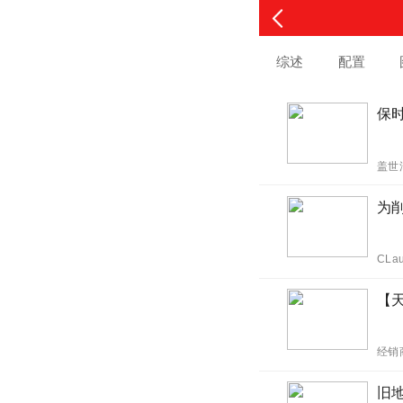
综述
配置
保时
盖世
为削
CLa
【天
经销
旧