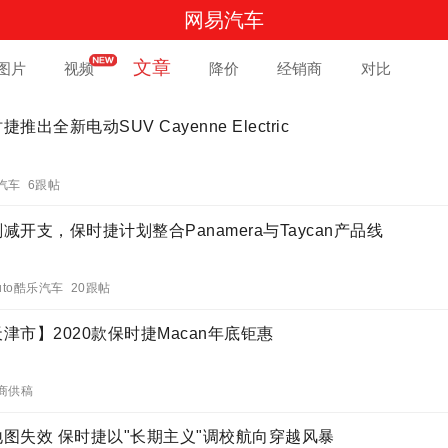
网易汽车
文章
图片
视频
降价
经销商
对比
捷推出全新电动SUV Cayenne Electric
汽车 6跟帖
减开支，保时捷计划整合Panamera与Taycan产品线
uto酷乐汽车 20跟帖
津市】2020款保时捷Macan年底钜惠
商供稿
地图失效 保时捷以"长期主义"调校航向穿越风暴