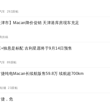
汽车 292跟帖
天津市】Macan降价促销 天津港库房现车充足
商供稿
驱+独悬是标配 吉利星愿将于9月14日预售
汽车 89跟帖
捷纯电Macan长续航版售59.8万 续航超700km
车轱辘 23跟帖
时捷，危