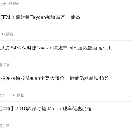
公社 86跟帖
下滑！保时捷Taycan被曝减产、裁员
r 17跟帖
大跌54% 保时捷Taycan将减产 同时遣散数百临时工
情报局
时捷帕拉梅拉Macan卡宴大降价！销量仍然暴跌48%
汽车 1249跟帖
津市】2018款保时捷 Macan现车优惠促销
商供稿