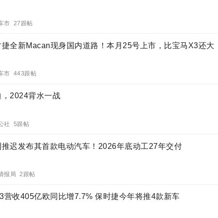
车市 27跟帖
时捷全新Macan现身国内道路！本月25号上市，比宝马X3还大
车市 443跟帖
，2024背水一战
公社 5跟帖
利推迟发布其首款电动汽车！2026年底动工27年交付
情报局 2跟帖
23营收405亿欧同比增7.7% 保时捷今年将推4款新车