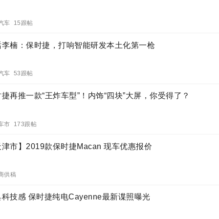
汽车 15跟帖
话李楠：保时捷，打响智能研发本土化第一枪
汽车 53跟帖
时捷再推一款“王炸车型”！内饰“四块”大屏，你受得了？
车市 173跟帖
津市】2019款保时捷Macan 现车优惠报价
商供稿
科技感 保时捷纯电Cayenne最新谍照曝光