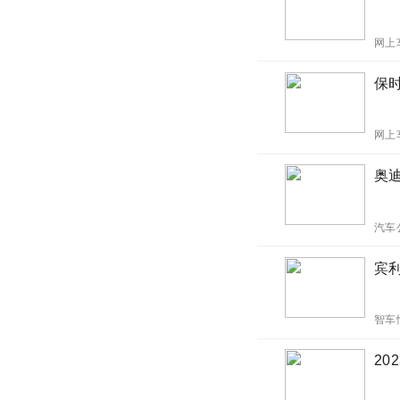
网上
保
网上
奥迪
汽车
宾
智车
20