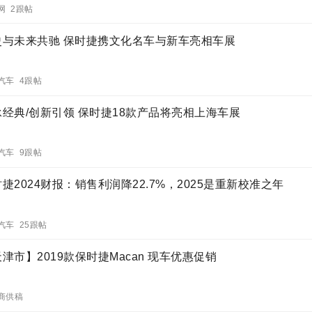
网 2跟帖
史与未来共驰 保时捷携文化名车与新车亮相车展
汽车 4跟帖
承经典/创新引领 保时捷18款产品将亮相上海车展
汽车 9跟帖
捷2024财报：销售利润降22.7%，2025是重新校准之年
汽车 25跟帖
津市】2019款保时捷Macan 现车优惠促销
商供稿