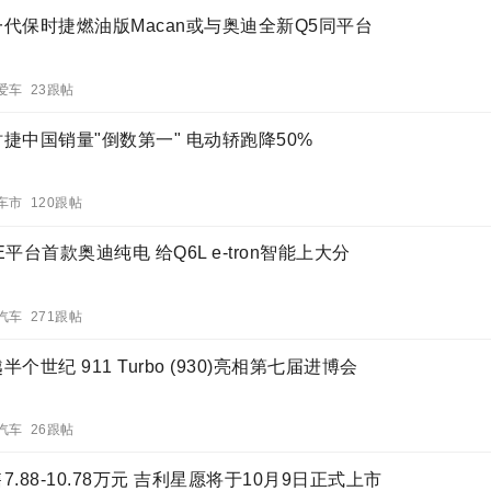
一代保时捷燃油版Macan或与奥迪全新Q5同平台
爱车 23跟帖
捷中国销量"倒数第一" 电动轿跑降50%
车市 120跟帖
E平台首款奥迪纯电 给Q6L e-tron智能上大分
汽车 271跟帖
半个世纪 911 Turbo (930)亮相第七届进博会
汽车 26跟帖
7.88-10.78万元 吉利星愿将于10月9日正式上市