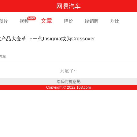
网易汽车
文章
图片
视频
降价
经销商
对比
产品大变革 下一代Insignia或为Crossover
汽车
到底了~
给我们提意见
Copyright ©
2022
163.com