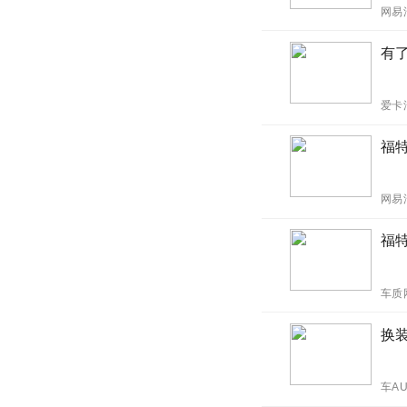
网易
有
爱卡
福
网易
福
车质
换
车A