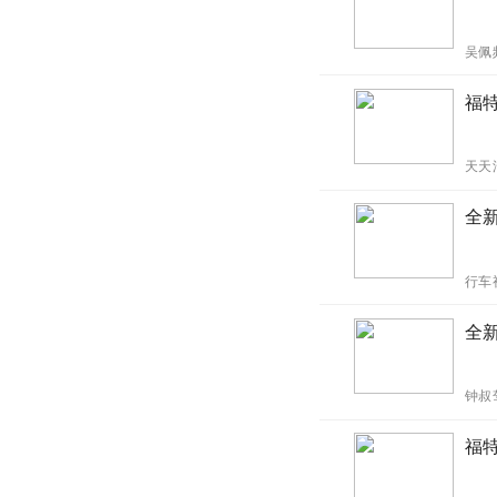
吴佩
福
天天
全
行车
全
钟叔
福