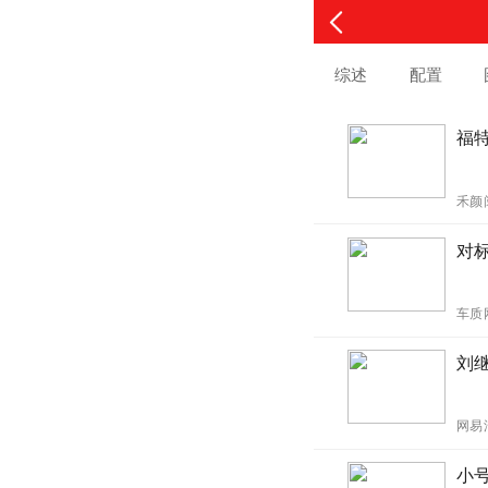
综述
配置
福
禾颜
对
车质
刘
网易
小号