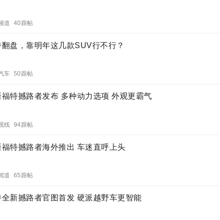
频道 40跟帖
特翻盘，靠明年这几款SUV行不行？
汽车 50跟帖
新福特撼路者发布 多种动力选项 外观更霸气
视线 94跟帖
新福特撼路者海外推出 车迷直呼上头
驾道 65跟帖
特全新撼路者官图首发 硬派越野车更智能