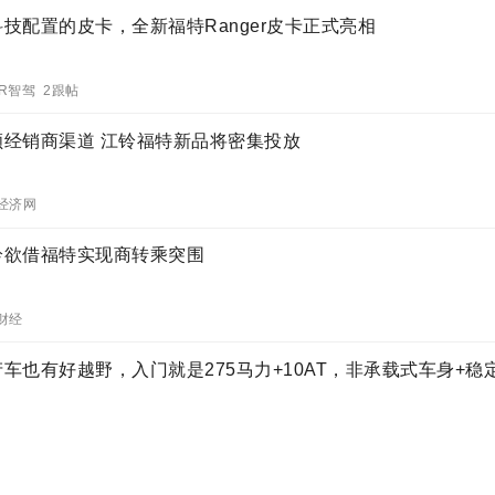
科技配置的皮卡，全新福特Ranger皮卡正式亮相
oR智驾 2跟帖
顺经销商渠道 江铃福特新品将密集投放
经济网
铃欲借福特实现商转乘突围
财经
产车也有好越野，入门就是275马力+10AT，非承载式车身+稳
工聊车
中大型SUV 江铃福特EQUATOR明年上市