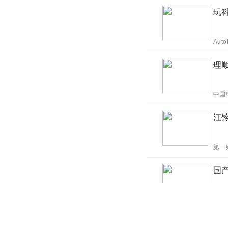
玩
Aut
理
中国
江
第一
国
擦车
定位