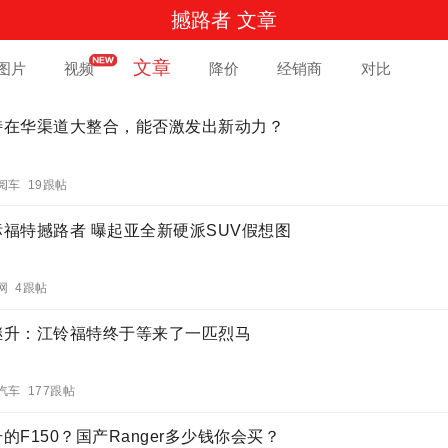
撼路者 文章
文章
图片
视频
降价
经销商
对比
特在华渠道大整合，能否激发出新动力？
阅车 19跟帖
标福特撼路者 曝起亚全新硬派SUV假想图
网 4跟帖
继升：江铃福特终于等来了一匹烈马
汽车 177跟帖
的F150？国产Ranger多少钱你会买？