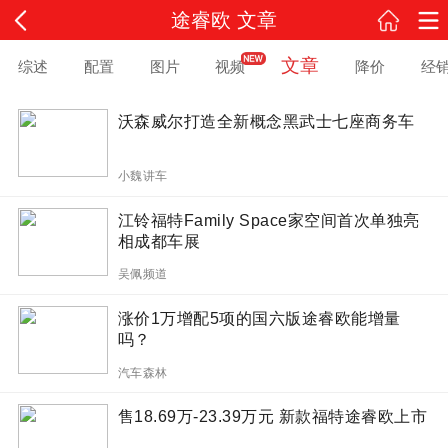
途睿欧 文章
文章
综述
配置
图片
视频
降价
经
沃森威尔打造全新概念黑武士七座商务车
小魏讲车
江铃福特Family Space家空间首次单独亮
相成都车展
吴佩频道
涨价1万增配5项的国六版途睿欧能增量
吗？
汽车森林
售18.69万-23.39万元 新款福特途睿欧上市