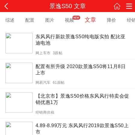
景逸S50 文章
文章
综述
配置
图片
视频
降价
经
东风风行新款景逸S50纯电版实拍 配比亚
迪电池
网上车市 3跟帖
配置有所升级 2020款景逸S50将11月8日
上市
网易汽车 61跟帖
【北京市】景逸S50价格东风风行特卖会促
销优惠1万
经销商供稿
4.89-8.99万元 东风风行2019款景逸S50上
市