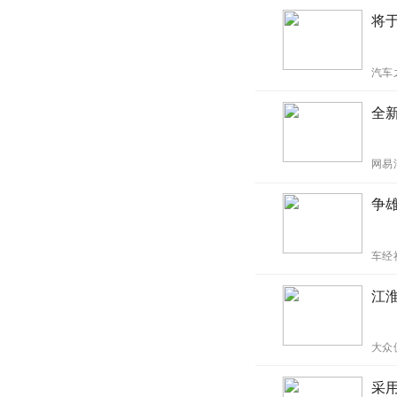
将
汽车
全新
网易
争
车经
江
大众
采