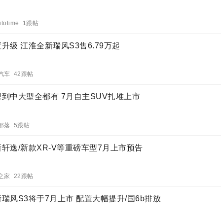
utotime 1跟帖
升级 江淮全新瑞风S3售6.79万起
汽车 42跟帖
型到中大型全都有 7月自主SUV扎堆上市
部落 5跟帖
轩逸/新款XR-V等重磅车型7月上市预告
之家 22跟帖
瑞风S3将于7月上市 配置大幅提升/国6b排放