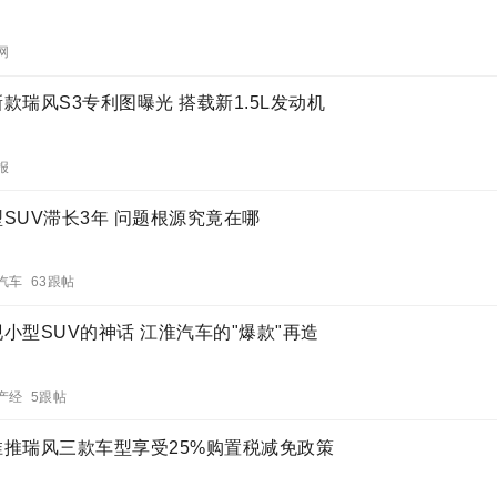
网
款瑞风S3专利图曝光 搭载新1.5L发动机
报
型SUV滞长3年 问题根源究竟在哪
汽车 63跟帖
小型SUV的神话 江淮汽车的"爆款"再造
产经 5跟帖
淮推瑞风三款车型享受25%购置税减免政策