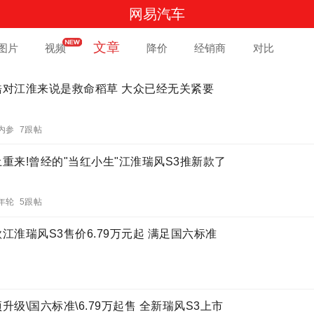
网易汽车
文章
图片
视频
降价
经销商
对比
皓对江淮来说是救命稻草 大众已经无关紧要
内参 7跟帖
土重来!曾经的"当红小生"江淮瑞风S3推新款了
年轮 5跟帖
江淮瑞风S3售价6.79万元起 满足国六标准
升级\国六标准\6.79万起售 全新瑞风S3上市