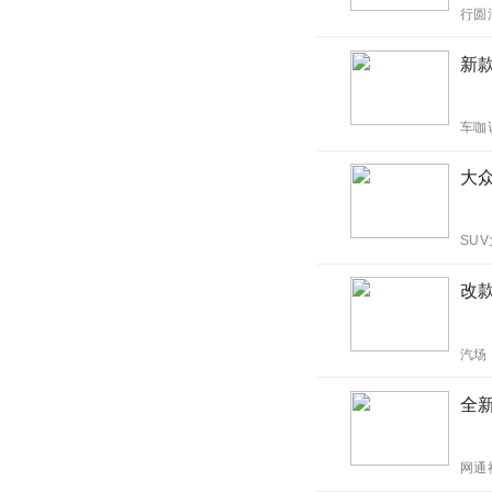
行圆
新款
车咖
大众
SU
改
汽场
全新
网通