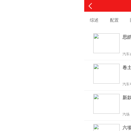
综述
配置
思
汽车
卷
汽车
新款
汽场
六项