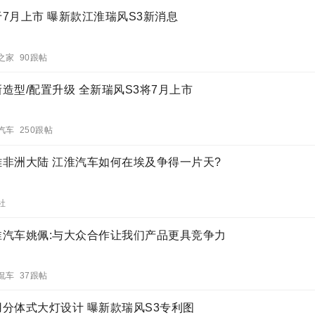
于7月上市 曝新款江淮瑞风S3新消息
之家 90跟帖
造型/配置升级 全新瑞风S3将7月上市
汽车 250跟帖
雄非洲大陆 江淮汽车如何在埃及争得一片天?
社
淮汽车姚佩:与大众合作让我们产品更具竞争力
侃车 37跟帖
用分体式大灯设计 曝新款瑞风S3专利图