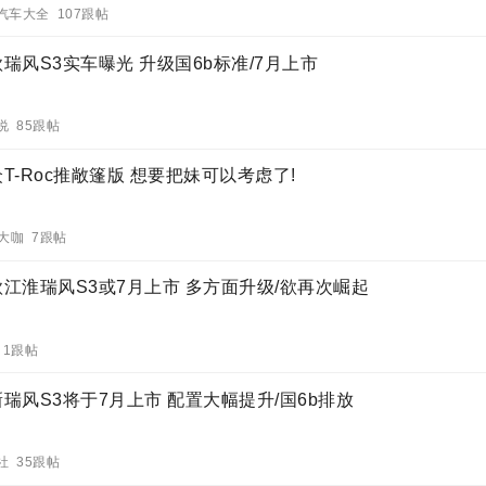
汽车大全 107跟帖
瑞风S3实车曝光 升级国6b标准/7月上市
说 85跟帖
T-Roc推敞篷版 想要把妹可以考虑了!
V大咖 7跟帖
款江淮瑞风S3或7月上市 多方面升级/欲再次崛起
 1跟帖
瑞风S3将于7月上市 配置大幅提升/国6b排放
社 35跟帖