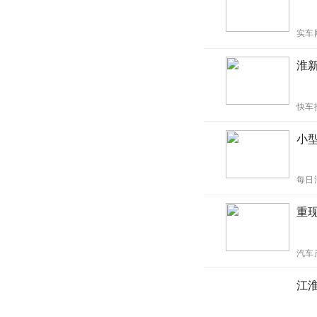
实车
淮新
快车
小
每日
重现
汽车
江