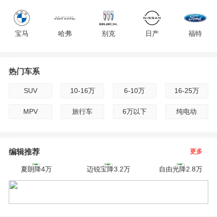
F
宝马
哈弗
别克
日产
福特
G
H
热门车系
现代
雪佛兰
雷克萨斯
吉利
标致
I
SUV
10-16万
6-10万
16-25万
广汽传祺
路虎
起亚
雪铁龙
沃尔沃
J
MPV
旅行车
6万以下
纯电动
K
jeep
长安
保时捷
宝骏
斯柯达
编辑推荐
更多
L
夏朗降4万
迈锐宝降3.2万
自由光降2.8万
M
英菲尼迪
奇瑞
凯迪拉克
三菱
东风
N