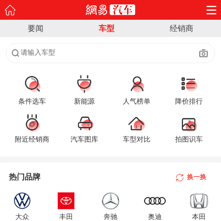
要闻
车型
经销商
请输入车型
条件选车
新能源
人气榜单
降价排行
附近经销商
汽车图库
车型对比
拍图识车
A
B
热门品牌
换一换
C
D
大众
丰田
奔驰
奥迪
本田