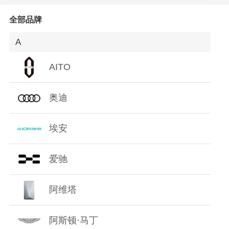
O
全部品牌
P
A
Q
AITO
R
奥迪
S
埃安
T
爱驰
W
阿维塔
X
Y
阿斯顿·马丁