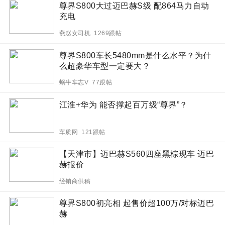
尊界S800大过迈巴赫S级 配864马力自动
充电
燕赵女司机 1269跟帖
尊界S800车长5480mm是什么水平？为什
么超豪华车型一定要大？
蜗牛车志V 77跟帖
江淮+华为 能否撑起百万级“尊界”？
车质网 121跟帖
【天津市】迈巴赫S560四座黑棕现车 迈巴
赫报价
经销商供稿
尊界S800初亮相 起售价超100万/对标迈巴
赫