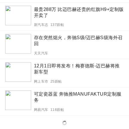
最贵288万 比迈巴赫还贵的红旗H9+定制版
开卖了
新汽车志 137跟帖
存在突然熄火，奔驰S级/迈巴赫S级海外召
回
天天汽车
12月1日即将发布！梅赛德斯-迈巴赫将推
新车型
网上车市 25跟帖
可定瓷器蓝 奔驰推MANUFAKTUR定制服
务
网易汽车 118跟帖