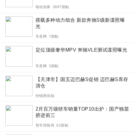
电动知家 3887跟帖
搭载多种动力组合 新款奔驰S级新谍照曝
光
车质网 7跟帖
定位顶级奢华MPV 奔驰VLE测试谍照曝光
车质网 3跟帖
【天津市】国五迈巴赫S促销 迈巴赫S库存
清仓
经销商供稿
2月百万级轿车销量TOP10出炉：国产独苗
挤进前三
智车情报局 62跟帖