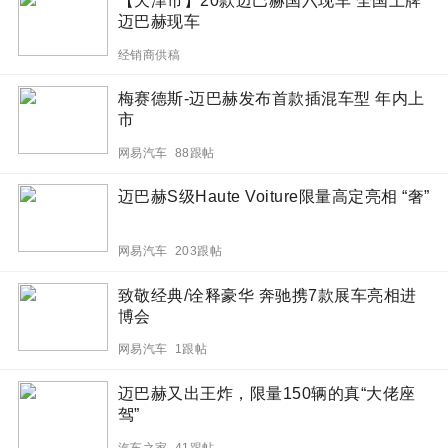
【天津市】20款迈巴赫国六现车 全国上牌
迈巴赫现车
经销商供稿
梅赛德斯-迈巴赫发布首款插混车型 年内上
市
网易汽车 88跟帖
迈巴赫S级Haute Voiture限量高定亮相 “奢”
网易汽车 203跟帖
致敬经典/诠释豪华 奔驰携7款展车亮相进
博会
网易汽车 1跟帖
迈巴赫又出王炸，限量150辆的真“大佬座
驾”
汽车之家 41跟帖