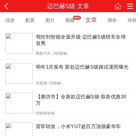
迈巴赫S级 文章
文章
综述
配置
图片
视频
降价
经
驾控到智能全面升级 迈巴赫S级轿车全球
首秀
网易汽车 296跟帖
明年1月发布 新款迈巴赫S级路试谍照曝光
车质网 48跟帖
【廊坊市】全新款迈巴赫S级 惊喜优惠30
万
经销商供稿
雷军转发，小米YU7超百万顶级豪华车