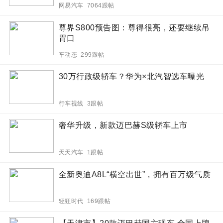
网易汽车 7064跟帖
尊界S800预告图：尊得很亮，还要继续吊
胃口
车动态 299跟帖
30万行政级轿车？华为×北汽智选车曝光
行车视线 3跟帖
奢华升级，新款迈巴赫S级轿车上市
天天汽车 1跟帖
全新奥迪A8L“横空出世”，拥有百万级气质
轻狂时代 169跟帖