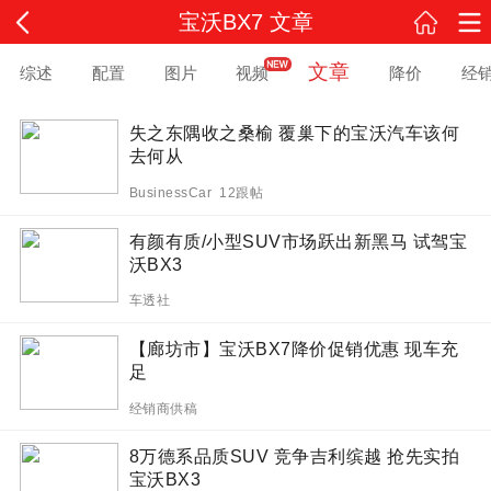
宝沃BX7 文章
文章
综述
配置
图片
视频
降价
经
失之东隅收之桑榆 覆巢下的宝沃汽车该何
去何从
BusinessCar 12跟帖
有颜有质/小型SUV市场跃出新黑马 试驾宝
沃BX3
车透社
【廊坊市】宝沃BX7降价促销优惠 现车充
足
经销商供稿
8万德系品质SUV 竞争吉利缤越 抢先实拍
宝沃BX3