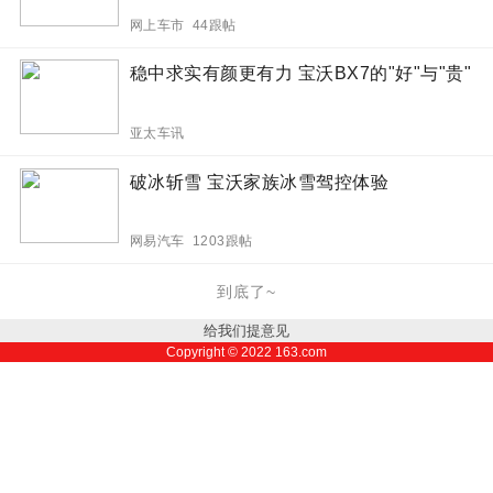
网上车市 44跟帖
稳中求实有颜更有力 宝沃BX7的"好"与"贵"
亚太车讯
破冰斩雪 宝沃家族冰雪驾控体验
网易汽车 1203跟帖
到底了~
给我们提意见
Copyright ©
2022
163.com