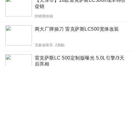
【天津市】18款雷克萨斯LC500h现车特价
促销
经销商供稿
两大厂牌操刀 雷克萨斯LC500宽体改装
无敌改装车 2跟帖
雷克萨斯LC 500定制版曝光 5.0L引擎/3天
后亮相
网上车市 8跟帖
雷克萨斯LC F赛道测试 大众计划扩充T-
Cross家族
天天汽车
雷克萨斯LC敞篷特别版曝光 搭V8引擎/本
周开拍
网上车市