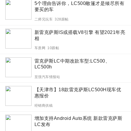
5个理由告诉你，LC500敞篷才是倾尽所有
要买的车
二师兄玩车 328跟帖
新雷克萨斯IS或搭载V8引擎 有望2021年亮
相
车质网 10跟帖
雷克萨斯LC中期改款车型:LC500、
LC500h
至强汽车情报站
【天津市】18款雷克萨斯LC500H现车优
惠报价
经销商供稿
增加支持Android Auto系统 新款雷克萨斯
LC发布