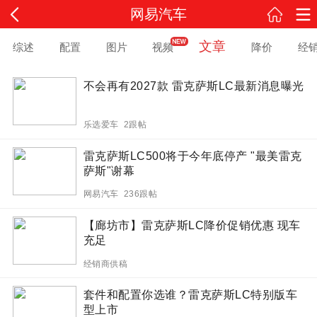
网易汽车
文章
综述
配置
图片
视频
降价
经
不会再有2027款 雷克萨斯LC最新消息曝光
乐选爱车 2跟帖
雷克萨斯LC500将于今年底停产 "最美雷克
萨斯"谢幕
网易汽车 236跟帖
【廊坊市】雷克萨斯LC降价促销优惠 现车
充足
经销商供稿
套件和配置你选谁？雷克萨斯LC特别版车
型上市