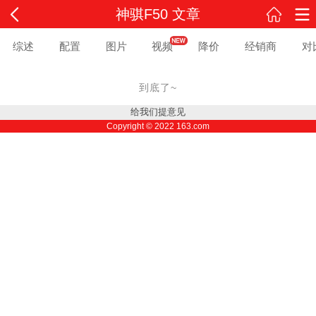
神骐F50 文章
综述
配置
图片
视频
降价
经销商
对
到底了~
给我们提意见
Copyright ©
2022
163.com