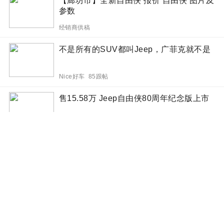
【廊坊市】全新自由侠 报价 自由侠 图片及
参数
经销商供稿
不是所有的SUV都叫Jeep，广菲克就不是
Nice好车 85跟帖
售15.58万 Jeep自由侠80周年纪念版上市
网易汽车 294跟帖
Jeep自由侠青铜版官图 采用专属棕色车漆
行车视线 1跟帖
越野和环保兼得 Jeep 4xe混动技术解析
爱卡汽车 4跟帖