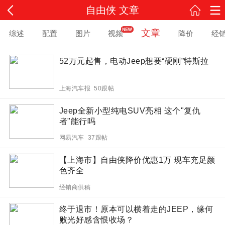
自由侠 文章
文章
综述
配置
图片
视频
降价
经
52万元起售，电动Jeep想要“硬刚”特斯拉
上海汽车报 50跟帖
Jeep全新小型纯电SUV亮相 这个"复仇
者"能行吗
网易汽车 37跟帖
【上海市】自由侠降价优惠1万 现车充足颜
色齐全
经销商供稿
终于退市！原本可以横着走的JEEP，缘何
败光好感含恨收场？