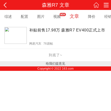
森雅R7 文章
文章
综述
配置
图片
视频
降价
经
补贴前售17.98万 森雅R7 EV400正式上市
网易汽车 76跟帖
到底了~
给我们提意见
Copyright ©
2022
163.com