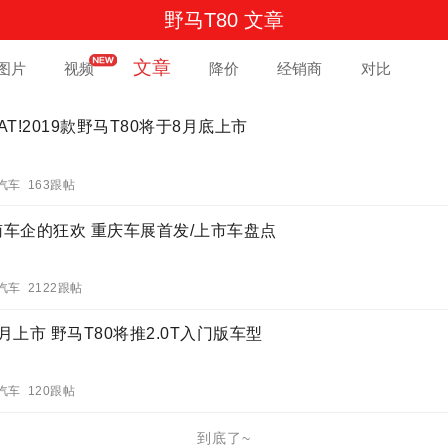
野马T80 文章
文章
图片
视频
降价
经销商
对比
AT!2019款野马T80将于8月底上市
汽车 163跟帖
南车企的狂欢 重庆车展首发/上市车盘点
汽车 2122跟帖
月上市 野马T80将推2.0T入门版车型
汽车 120跟帖
到底了~