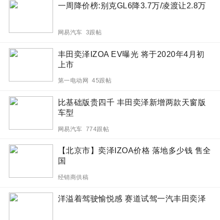
一周降价榜:别克GL6降3.7万/凌渡让2.8万
网易汽车 3跟帖
丰田奕泽IZOA EV曝光 将于2020年4月初
上市
第一电动网 45跟帖
比基础版贵四千 丰田奕泽新增两款天窗版
车型
网易汽车 774跟帖
【北京市】奕泽IZOA价格 落地多少钱 售全
国
经销商供稿
洋溢着驾驶愉悦感 赛道试驾一汽丰田奕泽