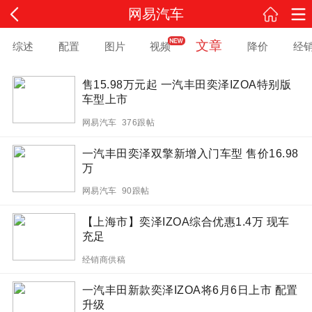
网易汽车
文章
综述
配置
图片
视频
降价
经
售15.98万元起 一汽丰田奕泽IZOA特别版
车型上市
网易汽车 376跟帖
一汽丰田奕泽双擎新增入门车型 售价16.98
万
网易汽车 90跟帖
【上海市】奕泽IZOA综合优惠1.4万 现车
充足
经销商供稿
一汽丰田新款奕泽IZOA将6月6日上市 配置
升级