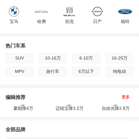
F
宝马
哈弗
别克
日产
福特
G
H
热门车系
现代
雪佛兰
雷克萨斯
吉利
标致
I
SUV
10-16万
6-10万
16-25万
广汽传祺
路虎
起亚
雪铁龙
沃尔沃
J
MPV
旅行车
6万以下
纯电动
K
jeep
长安
保时捷
宝骏
斯柯达
编辑推荐
更多
L
夏朗降4万
迈锐宝降3.2万
自由光降2.8万
M
英菲尼迪
奇瑞
凯迪拉克
三菱
东风
全部品牌
N