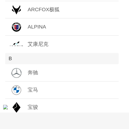
Z
ARCFOX极狐
ALPINA
艾康尼克
B
奔驰
宝马
宝骏
保时捷