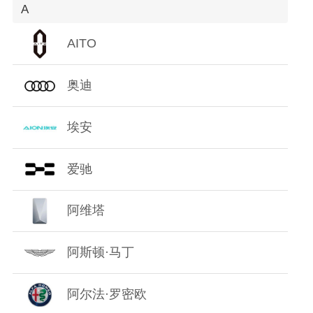
A
O
AITO
P
奥迪
Q
R
埃安
S
爱驰
T
阿维塔
W
阿斯顿·马丁
X
阿尔法·罗密欧
Y