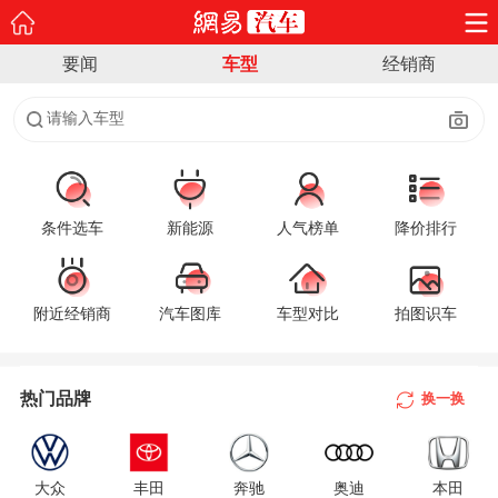
要闻
车型
经销商
请输入车型
条件选车
新能源
人气榜单
降价排行
附近经销商
汽车图库
车型对比
拍图识车
A
B
热门品牌
换一换
C
D
大众
丰田
奔驰
奥迪
本田