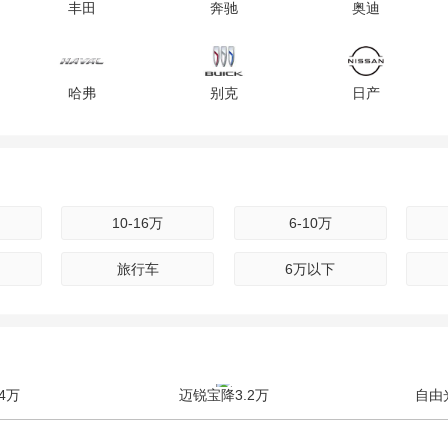
丰田
奔驰
奥迪
哈弗
别克
日产
雪佛兰
雷克萨斯
吉利
10-16万
6-10万
路虎
起亚
雪铁龙
旅行车
6万以下
长安
保时捷
宝骏
4万
迈锐宝降3.2万
自由
奇瑞
凯迪拉克
三菱