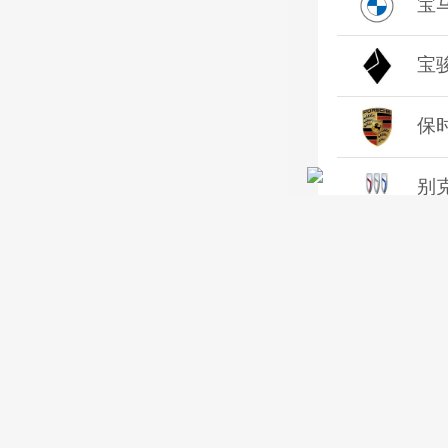
宝
宝
保
别
本
标
奔
宝