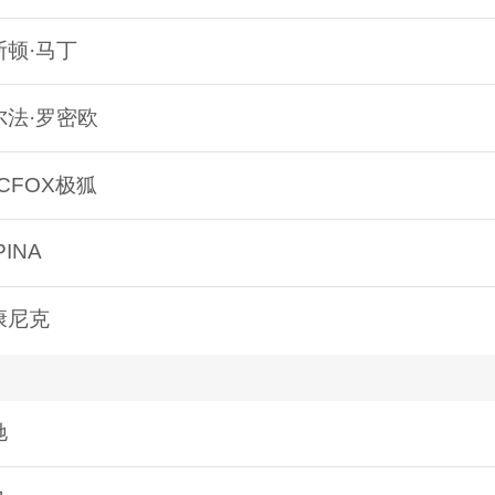
斯顿·马丁
尔法·罗密欧
CFOX极狐
PINA
康尼克
驰