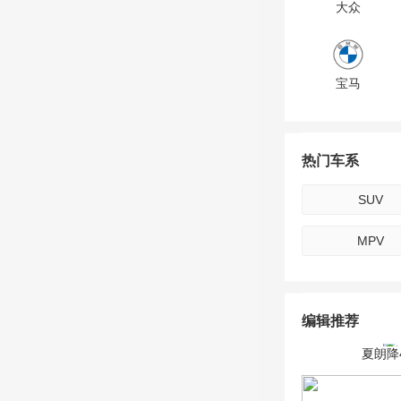
大众
宝马
现代
热门车系
SUV
广汽传祺
MPV
jeep
编辑推荐
夏朗降
英菲尼迪