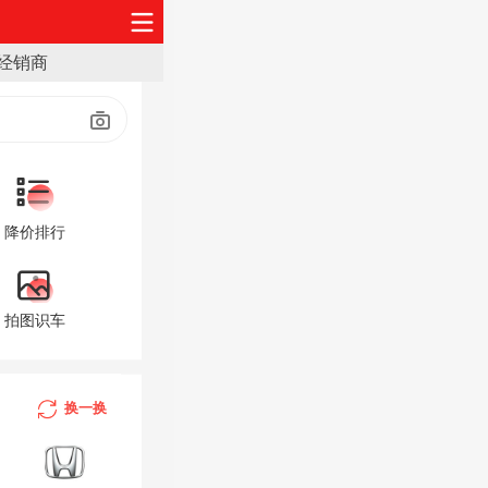
经销商
降价排行
拍图识车
A
换一换
B
C