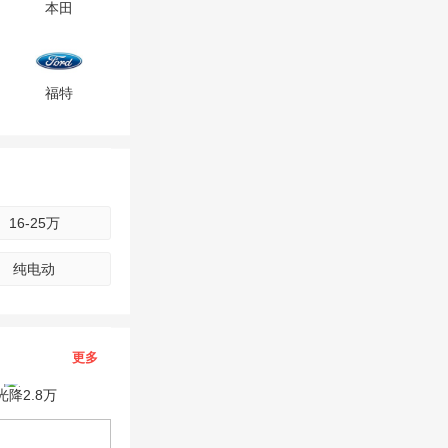
本田
D
福特
F
G
标致
H
16-25万
沃尔沃
纯电动
I
J
斯柯达
更多
K
光降2.8万
东风
L