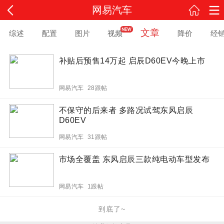
网易汽车
文章
综述
配置
图片
视频
降价
经
补贴后预售14万起 启辰D60EV今晚上市
网易汽车 28跟帖
不保守的后来者 多路况试驾东风启辰
D60EV
网易汽车 31跟帖
市场全覆盖 东风启辰三款纯电动车型发布
网易汽车 1跟帖
到底了~