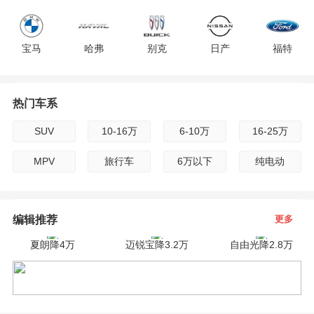
F
宝马
哈弗
别克
日产
福特
G
H
热门车系
现代
雪佛兰
雷克萨斯
吉利
标致
I
SUV
10-16万
6-10万
16-25万
广汽传祺
路虎
起亚
雪铁龙
沃尔沃
J
MPV
旅行车
6万以下
纯电动
K
jeep
长安
保时捷
宝骏
斯柯达
编辑推荐
更多
L
夏朗降4万
迈锐宝降3.2万
自由光降2.8万
M
英菲尼迪
奇瑞
凯迪拉克
三菱
东风
N