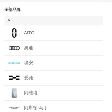
O
全部品牌
P
A
Q
AITO
R
奥迪
S
埃安
T
爱驰
W
阿维塔
X
Y
阿斯顿·马丁