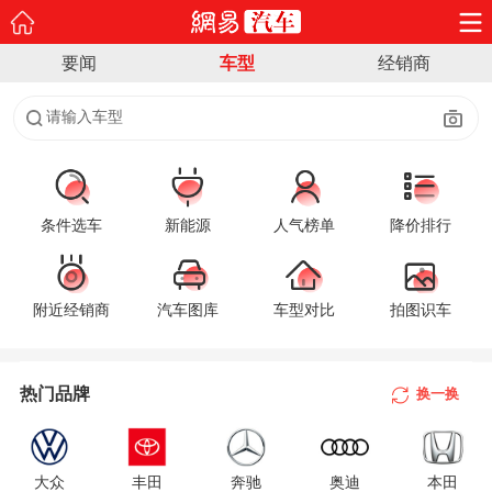
要闻
车型
经销商
请输入车型
条件选车
新能源
人气榜单
降价排行
附近经销商
汽车图库
车型对比
拍图识车
A
B
热门品牌
换一换
C
D
大众
丰田
奔驰
奥迪
本田