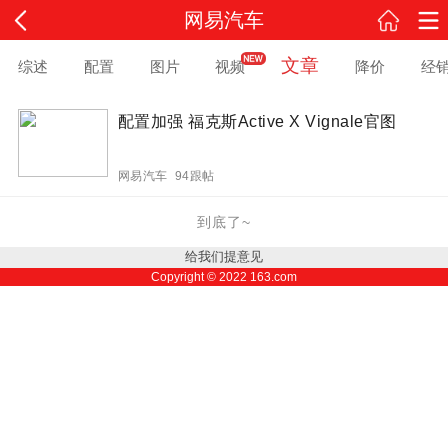
网易汽车
文章
综述
配置
图片
视频
降价
经
配置加强 福克斯Active X Vignale官图
网易汽车 94跟帖
到底了~
给我们提意见
Copyright ©
2022
163.com